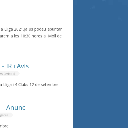
 Lliga 2021.Ja us podeu apuntar
farem a les 10:30 hores al Moll de
 IR i Avís
A (avisos)
a Lliga i 4 Clubs 12 de setembre
 – Anunci
gates
embre: