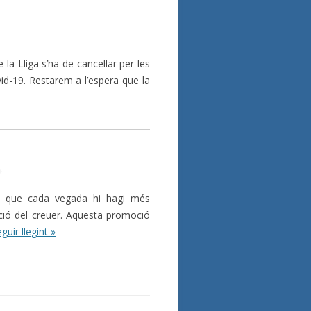
 Lliga s’ha de cancel·lar per les
id-19. Restarem a l’espera que la
u, que cada vegada hi hagi més
ió del creuer. Aquesta promoció
guir llegint »