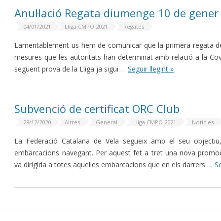
Anul·lació Regata diumenge 10 de gener
04/01/2021
Lliga CMPO 2021
Regates
Lamentablement us hem de comunicar que la primera regata de la
mesures que les autoritats han determinat amb relació a la Cov
següent prova de la Lliga ja sigui …
Seguir llegint »
Subvenció de certificat ORC Club
28/12/2020
Altres
General
Lliga CMPO 2021
Notícies
La Federació Catalana de Vela segueix amb el seu objecti
embarcacions navegant. Per aquest fet a tret una nova promoc
va dirigida a totes aquelles embarcacions que en els darrers …
Se