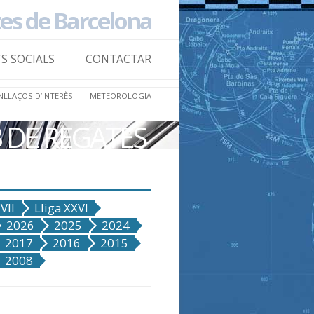
tes de Barcelona
Skip to
content
TS SOCIALS
CONTACTAR
NLLAÇOS D’INTERÈS
METEOROLOGIA
B DE REGATES
VII
Lliga XXVI
2026
2025
2024
2017
2016
2015
2008