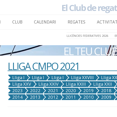
El Club de rega
to content
I
CLUB
CALENDARI
REGATES
ACTIVITA
LLICÈNCIES FEDERATIVES 2026
E
EL TEU CLU
LLIGA CMPO 2021
Lliga I
Lliga I
Lliga I
Lliga XXVIII
Lliga XX
Lliga XXV
Lliga XXIV
Lliga XXIII
Lliga XXII
2023
2022
2021
2020
2019
2018
2014
2013
2012
2011
2010
2009