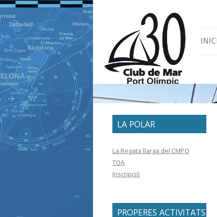
Skip 
INIC
LA POLAR
La Regata llarga del CMPO
TOA
Inscripció
PROPERES ACTIVITATS