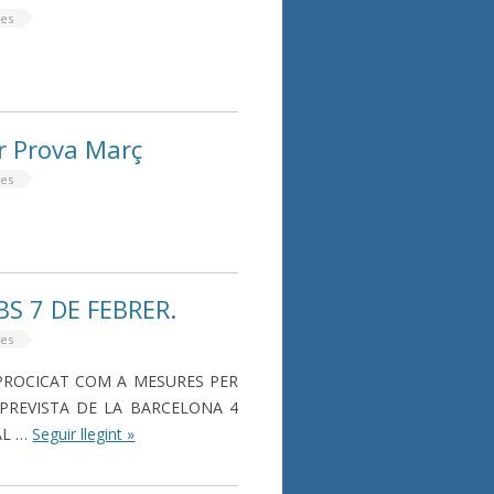
tes
ar Prova Març
tes
S 7 DE FEBRER.
tes
 PROCICAT COM A MESURES PER
 PREVISTA DE LA BARCELONA 4
AL …
Seguir llegint »