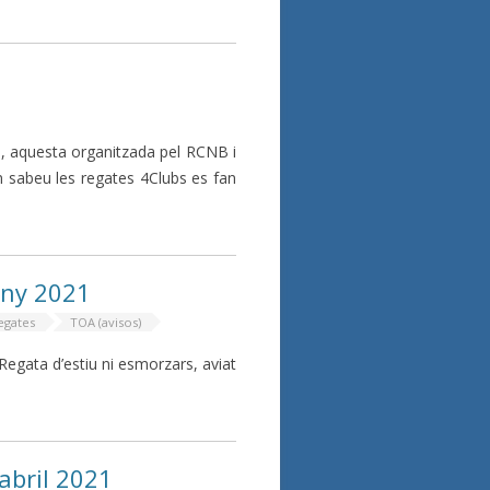
s, aquesta organitzada pel RCNB i
 sabeu les regates 4Clubs es fan
uny 2021
egates
TOA (avisos)
gata d’estiu ni esmorzars, aviat
abril 2021