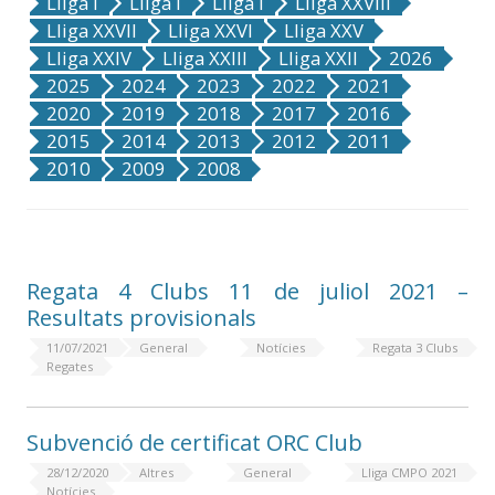
Lliga I
Lliga I
Lliga I
Lliga XXVIII
Lliga XXVII
Lliga XXVI
Lliga XXV
Lliga XXIV
Lliga XXIII
Lliga XXII
2026
2025
2024
2023
2022
2021
2020
2019
2018
2017
2016
2015
2014
2013
2012
2011
2010
2009
2008
Regata 4 Clubs 11 de juliol 2021 –
Resultats provisionals
11/07/2021
General
Notícies
Regata 3 Clubs
Regates
Subvenció de certificat ORC Club
28/12/2020
Altres
General
Lliga CMPO 2021
Notícies