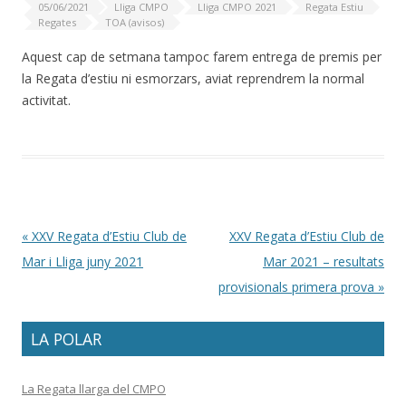
05/06/2021
Lliga CMPO
Lliga CMPO 2021
Regata Estiu
Regates
TOA (avisos)
Aquest cap de setmana tampoc farem entrega de premis per
la Regata d’estiu ni esmorzars, aviat reprendrem la normal
activitat.
Post navigation
«
XXV Regata d’Estiu Club de
XXV Regata d’Estiu Club de
Mar i Lliga juny 2021
Mar 2021 – resultats
provisionals primera prova
»
LA POLAR
La Regata llarga del CMPO