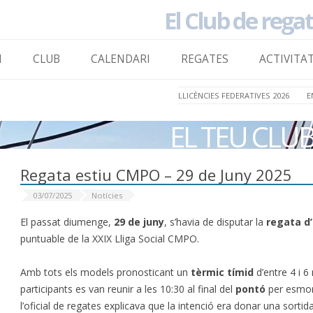
El Club de rega
to content
I
CLUB
CALENDARI
REGATES
ACTIVITA
LLICÈNCIES FEDERATIVES 2026
E
EL TEU CLU
Regata estiu CMPO – 29 de Juny 2025
03/07/2025
Notícies
El passat diumenge,
29 de juny
, s’havia de disputar la
regata d
puntuable de la XXIX Lliga Social CMPO.
Amb tots els models pronosticant un
tèrmic tímid
d’entre 4 i 6
participants es van reunir a les 10:30 al final del
pontó
per esmo
l’oficial de regates explicava que la intenció era donar una sorti