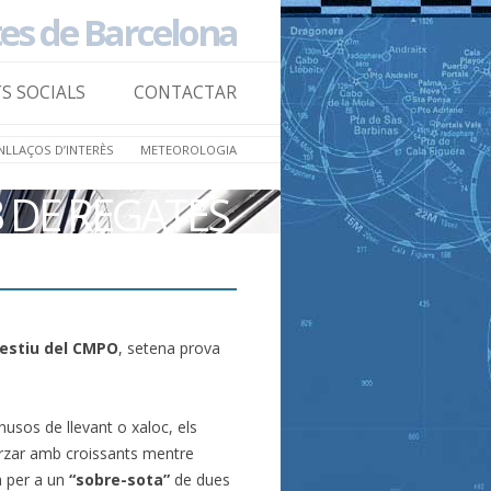
tes de Barcelona
Skip to
content
TS SOCIALS
CONTACTAR
NLLAÇOS D’INTERÈS
METEOROLOGIA
B DE REGATES
’estiu del CMPO
, setena prova
 nusos de llevant o xaloc, els
rzar amb croissants mentre
da per a un
“sobre-sota”
de dues