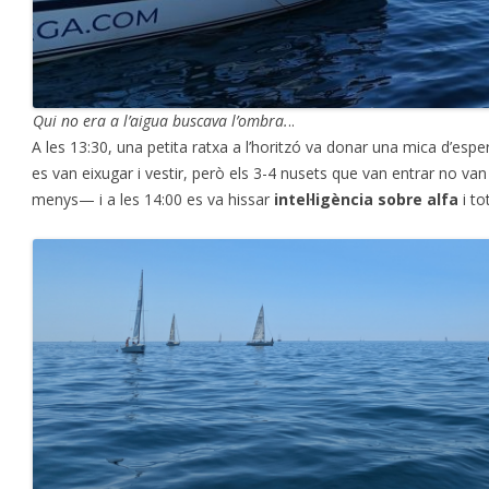
Qui no era a l’aigua buscava l’ombra.
..
A les 13:30, una petita ratxa a l’horitzó va donar una mica d’esper
es van eixugar i vestir, però els 3-4 nusets que van entrar no v
menys— i a les 14:00 es va hissar
intel·ligència sobre alfa
i to