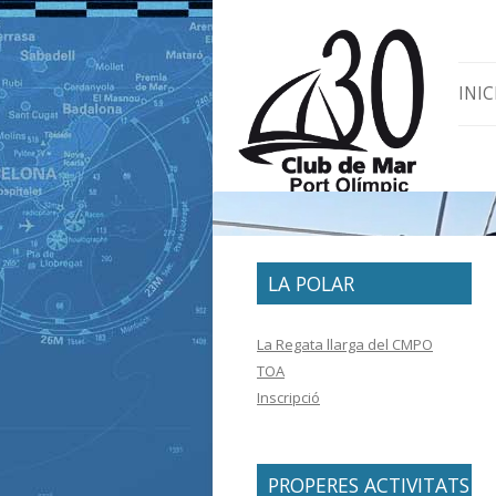
Skip 
INIC
LA POLAR
La Regata llarga del CMPO
TOA
Inscripció
PROPERES ACTIVITATS