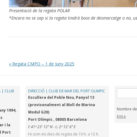
Presentació de la regata POLAR
*Encara no se sap si la regata tindrà boia de desmarcatge o no, 
Post navigation
«
Regata CMPO – 1 de Juny 2025
 | CLUB
DIRECCIÓ | CLUB DE MAR DEL PORT OLIMPIC
Cerca:
Escullera del Poble Nou, Panyol 13
(provisonalment al Moll de Marina
Nombre de v
any 1994,
Modul G20)
Entra
es
Port Olímpic , 08005 Barcelona
r i la
l: 41º 23′ 12” N - L: 2º 12′ 6” E
l Port
Hi som els dies de regata de 10 h. a 12 h.