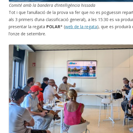
Comité amb la bandera d’intel·ligència hissada
Tot i que l’anul·lació de la prova va fer que no es poguessin repar
als 3 primers d’una classificació general), a les 15:30 es va produ
presentar la regata
POLAR
* (
web de la regata
), que es produirà
l’onze de setembre.