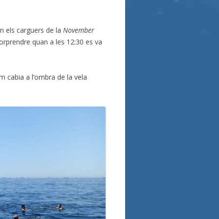
on els carguers de la
November
sorprendre quan a les 12:30 es va
om cabia a l’ombra de la vela