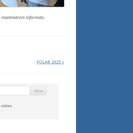
us mantindrem informats.
POLAR 2025
»
isites: