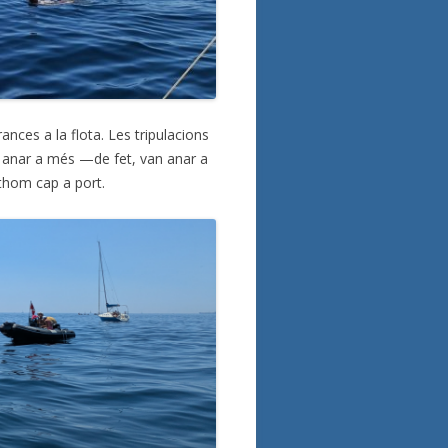
ances a la flota. Les tripulacions
an anar a més —de fet, van anar a
thom cap a port.