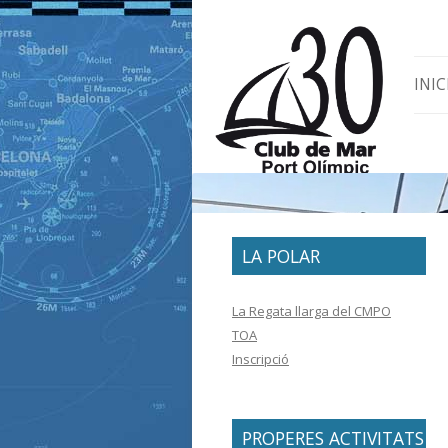
Skip 
INIC
LA POLAR
La Regata llarga del CMPO
TOA
Inscripció
PROPERES ACTIVITATS