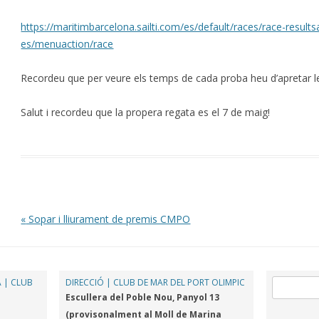
https://maritimbarcelona.sailti.com/es/default/races/race-result
es/menuaction/race
Recordeu que per veure els temps de cada proba heu d’apretar les
Salut i recordeu que la propera regata es el 7 de maig!
Post navigation
«
Sopar i lliurament de premis CMPO
 | CLUB
DIRECCIÓ | CLUB DE MAR DEL PORT OLIMPIC
Cerca:
Escullera del Poble Nou, Panyol 13
(provisonalment al Moll de Marina