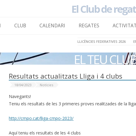
El Club de rega
to content
I
CLUB
CALENDARI
REGATES
ACTIVITA
LLICÈNCIES FEDERATIVES 2026
E
EL TEU CLU
Resultats actualitzats Lliga i 4 clubs
18/04/2023
Notícies
Navegants!
Teniu els resultats de les 3 primeres proves realitzades de la llig
http://cmpo.cat/lliga-cmpo-2023/
Aquí teniu els resultats de les 4 clubs