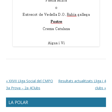
Post navigation
«
XXVII Lliga Social del CMPO
Resultats actualitzats Lliga i 4
3a Prova – 2a 4Clubs
clubs
»
LA POLAR