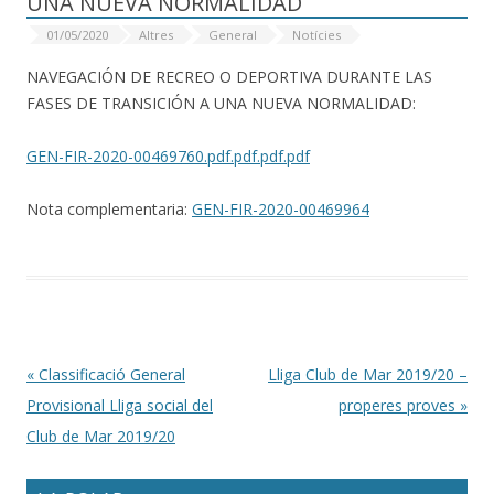
UNA NUEVA NORMALIDAD
01/05/2020
Altres
General
Notícies
NAVEGACIÓN DE RECREO O DEPORTIVA DURANTE LAS
FASES DE TRANSICIÓN A UNA NUEVA NORMALIDAD:
GEN-FIR-2020-00469760.pdf.pdf.pdf.pdf
Nota complementaria:
GEN-FIR-2020-00469964
Post navigation
«
Classificació General
Lliga Club de Mar 2019/20 –
Provisional Lliga social del
properes proves
»
Club de Mar 2019/20