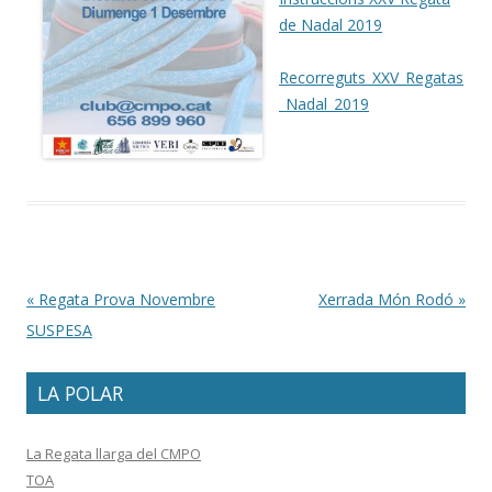
de Nadal 2019
Recorreguts_XXV_Regatas
_Nadal_2019
Post navigation
«
Regata Prova Novembre
Xerrada Món Rodó
»
SUSPESA
LA POLAR
La Regata llarga del CMPO
TOA