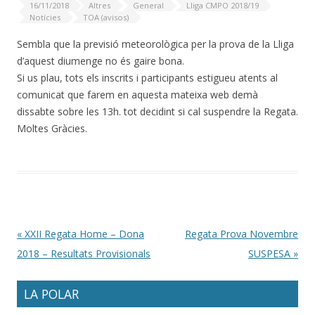
16/11/2018
Altres
General
Lliga CMPO 2018/19
Notícies
TOA (avisos)
Sembla que la previsió meteorològica per la prova de la Lliga
d’aquest diumenge no és gaire bona.
Si us plau, tots els inscrits i participants estigueu atents al
comunicat que farem en aquesta mateixa web demà
dissabte sobre les 13h. tot decidint si cal suspendre la Regata.
Moltes Gràcies.
Post navigation
«
XXII Regata Home – Dona
Regata Prova Novembre
2018 – Resultats Provisionals
SUSPESA
»
LA POLAR