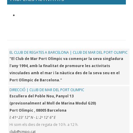
EL CLUB DE REGATES A BARCELONA | CLUB DE MAR DEL PORT OLIMPIC
"El Club de Mar Port Olímpic va començar la seva singladura
l'any 1994, amb la finalitat de promoure les activitats
vinculades amb el mar i la nàutica des de la seva seu en el
Port Olímpic de Barcelona."
DIRECCIÓ | CLUB DE MAR DEL PORT OLIMPIC
Escullera del Poble Nou, Panyol 13
(provisonalment al Moll de Marina Modul G20)
Port Olímpic , 08005 Barcelona
l: 41º 23′ 12” N - L: 2º 12′ 6” E
Hi som els dies de regata de 10 h. a 12 h.
club@cmpo.cat