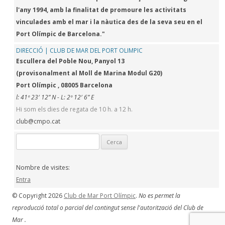
l'any 1994, amb la finalitat de promoure les activitats
vinculades amb el mar i la nàutica des de la seva seu en el
Port Olímpic de Barcelona."
DIRECCIÓ | CLUB DE MAR DEL PORT OLIMPIC
Escullera del Poble Nou, Panyol 13
(provisonalment al Moll de Marina Modul G20)
Port Olímpic , 08005 Barcelona
l: 41º 23′ 12” N - L: 2º 12′ 6” E
Hi som els dies de regata de 10 h. a 12 h.
club@cmpo.cat
Cerca:
Nombre de visites:
Entra
© Copyright 2026
Club de Mar Port Olímpic
.
No es permet la
reproducció total o parcial del contingut sense l'autorització del Club de
Mar .