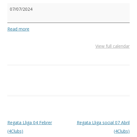
Regata
07/07/2024
Lliga
07
Juliol
Read more
View full calendar
Post navigation
Regata Lliga 04 Febrer
Regata Lliga social 07 Abril
(4Clubs)
(4Clubs)