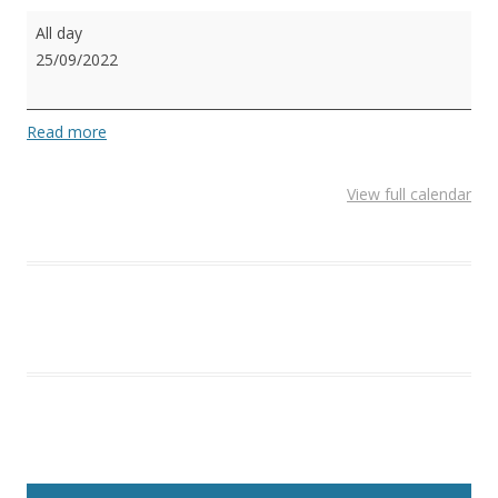
Liga
All day
CMPO
25/09/2022
2022
-
4CLUBS
Read more
View full calendar
Post navigation