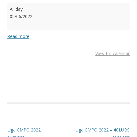
Liga
All day
CMPO
05/06/2022
2022
Read more
View full calendar
Post navigation
Liga CMPO 2022
Liga CMPO 2022 – 4CLUBS