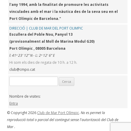
l'any 1994, amb la finalitat de promoure les activitats
vinculades amb el mar i la nàutica des de la seva seu en el
Port Olímpic de Barcelona."
DIRECCIÓ | CLUB DE MAR DEL PORT OLIMPIC
Escullera del Poble Nou, Panyol 13
(provisonalment al Moll de Marina Modul G20)
Port Olímpic , 08005 Barcelona
l: 41º 23′ 12” N - L: 2º 12′ 6” E
Hi som els dies de regata de 10 h. a 12 h.
club@cmpo.cat
Cerca:
Nombre de visites:
Entra
© Copyright 2026
Club de Mar Port Olímpic
.
No es permet la
reproducció total o parcial del contingut sense l'autorització del Club de
Mar .