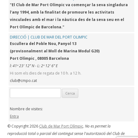
"El Club de Mar Port Olímpic va començar la seva singladura
l'any 1994, amb la finalitat de promoure les activitats
vinculades amb el mar i la nàutica des de la seva seu en el
Port Olímpic de Barcelona."
DIRECCIÓ | CLUB DE MAR DEL PORT OLIMPIC
Escullera del Poble Nou, Panyol 13
(provisonalment al Moll de Marina Modul G20)
Port Olímpic , 08005 Barcelona
l: 41º 23′ 12” N - L: 2º 12′ 6” E
Hi som els dies de regata de 10 h. a 12 h.
club@cmpo.cat
Cerca:
Nombre de visites:
Entra
© Copyright 2026
Club de Mar Port Olímpic
.
No es permet la
reproducció total o parcial del contingut sense l'autorització del Club de