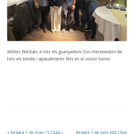
Moltes felicitats a tots els guanyadors! Sou mereixedors de
tots els brindis i aplaudiments fets en el vostre honor.
Post navigation
«
Regata 1 de març: 5 Clubs i
Regata 7 de juny XXX Lliga