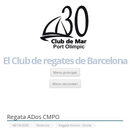
El Club de regates de Barcelona
Skip to content
Menu principal
Skip to content
Menu secundari
EL TEU CLUB DE REGATES
Regata ADos CMPO
08/10/2025
Notícies
Regata Home - Dona