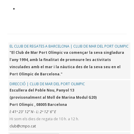
EL CLUB DE REGATES A BARCELONA | CLUB DE MAR DEL PORT OLIMPIC
"El Club de Mar Port Olímpic va començar la seva singladura
l'any 1994, amb la finalitat de promoure les activitats
vinculades amb el mar i la nàutica des de la seva seu en el
Port Olímpic de Barcelona."
DIRECCIÓ | CLUB DE MAR DEL PORT OLIMPIC
Escullera del Poble Nou, Panyol 13
(provisonalment al Moll de Marina Modul G20)
Port Olímpic , 08005 Barcelona
l: 41º 23′ 12” N - L: 2º 12′ 6” E
Hi som els dies de regata de 10 h. a 12 h.
club@cmpo.cat