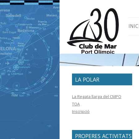
Skip 
INIC
LA POLAR
La Regata llarga del CMPO
TOA
Inscripció
PROPERES ACTIVITATS