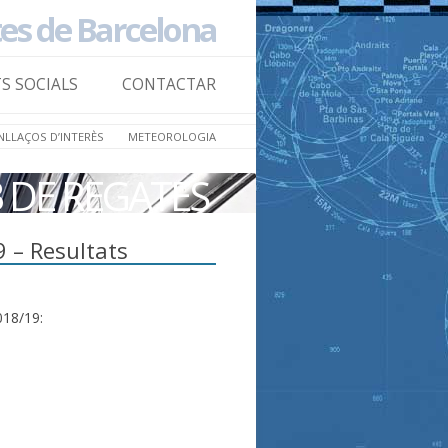
tes de Barcelona
Skip to
content
TS SOCIALS
CONTACTAR
NLLAÇOS D’INTERÈS
METEOROLOGIA
B DE REGATES
9 – Resultats
018/19: