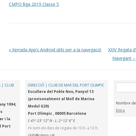
CMPO lliga 2019 Classe 5
Post navigation
«
Xerrada App’s Android útils per a la navegació
XXIV Regata d
Navegant – 
 | CLUB
DIRECCIÓ | CLUB DE MAR DEL PORT OLIMPIC
Cerca:
Escullera del Poble Nou, Panyol 13
(provisonalment al Moll de Marina
Nombre de v
any 1994,
Modul G20)
Entra
es
Port Olímpic , 08005 Barcelona
r i la
l: 41º 23′ 12” N - L: 2º 12′ 6” E
l Port
Hi som els dies de regata de 10 h. a 12 h.
club@cmpo.cat