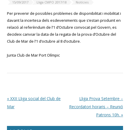
15/09/2017
Lliga CMPO 2017/18
Notícies
Per prevenir de possibles problemes de disponibilitat i mobilitat i
davant la incertesa dels esdeveniments que s’estan produint en
relació al referèndum de l’1 d’Octubre convocat pel Govern, es
decideix canviar la data de la regata de la prova d’Octubre del
Club de Mar de l’1 d’octubre al 8 d’octubre.
Junta Club de Mar Port Olímpic
Post navigation
«
XXII Lliga social del Club de
Lliga Prova Setembre –
Mar
Recordatori horaris – Reunió
Patrons 10h.
»