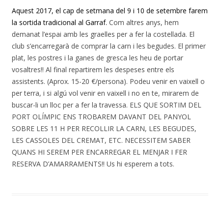
Aquest 2017, el cap de setmana del 9 i 10 de setembre farem
la sortida tradicional al Garraf.
Com altres anys, hem
demanat l’espai amb les graelles per a fer la costellada. El
club s’encarregarà de comprar la carn i les begudes. El primer
plat, les postres i la ganes de gresca les heu de portar
vosaltres!! Al final repartirem les despeses entre els
assistents. (Aprox. 15-20 €/persona). Podeu venir en vaixell o
per terra, i si algú vol venir en vaixell i no en te, mirarem de
buscar-li un lloc per a fer la travessa. ELS QUE SORTIM DEL
PORT OLÍMPIC ENS TROBAREM DAVANT DEL PANYOL
SOBRE LES 11 H PER RECOLLIR LA CARN, LES BEGUDES,
LES CASSOLES DEL CREMAT, ETC. NECESSITEM SABER
QUANS HI SEREM PER ENCARREGAR EL MENJAR I FER
RESERVA D’AMARRAMENTS!! Us hi esperem a tots.