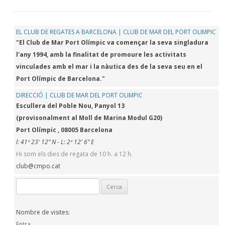
EL CLUB DE REGATES A BARCELONA | CLUB DE MAR DEL PORT OLIMPIC
"El Club de Mar Port Olímpic va començar la seva singladura
l'any 1994, amb la finalitat de promoure les activitats
vinculades amb el mar i la nàutica des de la seva seu en el
Port Olímpic de Barcelona."
DIRECCIÓ | CLUB DE MAR DEL PORT OLIMPIC
Escullera del Poble Nou, Panyol 13
(provisonalment al Moll de Marina Modul G20)
Port Olímpic , 08005 Barcelona
l: 41º 23′ 12” N - L: 2º 12′ 6” E
Hi som els dies de regata de 10 h. a 12 h.
club@cmpo.cat
Cerca:
Nombre de visites:
Entra