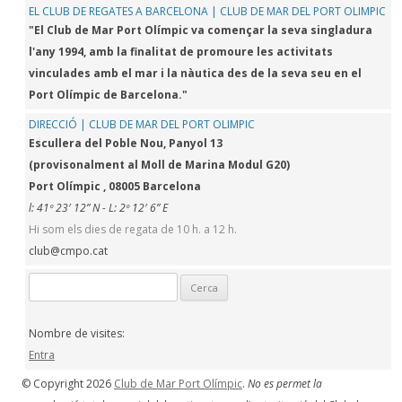
EL CLUB DE REGATES A BARCELONA | CLUB DE MAR DEL PORT OLIMPIC
"El Club de Mar Port Olímpic va començar la seva singladura
l'any 1994, amb la finalitat de promoure les activitats
vinculades amb el mar i la nàutica des de la seva seu en el
Port Olímpic de Barcelona."
DIRECCIÓ | CLUB DE MAR DEL PORT OLIMPIC
Escullera del Poble Nou, Panyol 13
(provisonalment al Moll de Marina Modul G20)
Port Olímpic , 08005 Barcelona
l: 41º 23′ 12” N - L: 2º 12′ 6” E
Hi som els dies de regata de 10 h. a 12 h.
club@cmpo.cat
Cerca:
Nombre de visites:
Entra
© Copyright 2026
Club de Mar Port Olímpic
.
No es permet la