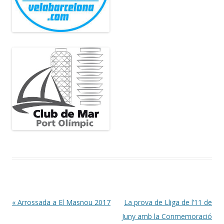
Post navigation
«
Arrossada a El Masnou 2017
La prova de Lliga de l’11 de
Juny amb la Conmemoració