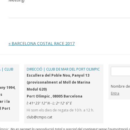
Post navigation
«
BARCELONA COSTAL RACE 2017
 | CLUB
DIRECCIÓ | CLUB DE MAR DEL PORT OLIMPIC
Cerca:
Escullera del Poble Nou, Panyol 13
(provisonalment al Moll de Marina
Nombre de v
any 1994,
Modul G20)
Entra
es
Port Olímpic , 08005 Barcelona
r i la
l: 41º 23′ 12” N - L: 2º 12′ 6” E
l Port
Hi som els dies de regata de 10 h. a 12 h.
club@cmpo.cat
límpic
.
No es permet la reproducció total o parcial del contingut sense l'autorització 