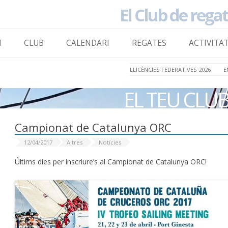
El Club de rega
to content
I
CLUB
CALENDARI
REGATES
ACTIVITA
LLICÈNCIES FEDERATIVES 2026
E
EL TEU CLU
Campionat de Catalunya ORC
12/04/2017
Altres
Notícies
Últims dies per inscriure’s al Campionat de Catalunya ORC!