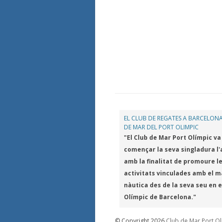
EL CLUB DE REGATES A BARCELONA
DE MAR DEL PORT OLIMPIC
"El Club de Mar Port Olímpic va
començar la seva singladura l'
amb la finalitat de promoure l
activitats vinculades amb el ma
nàutica des de la seva seu en e
Olímpic de Barcelona."
© Copyright 2026
Club de Mar Port O