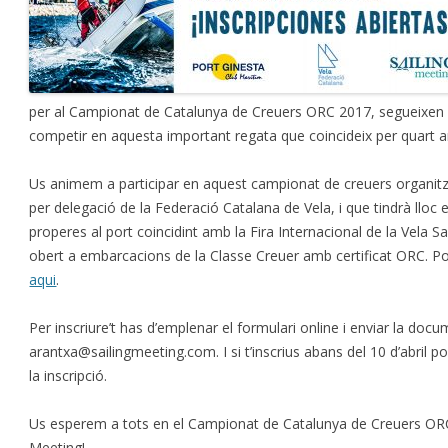
per al Campionat de Catalunya de Creuers ORC 2017, segueixen o
competir en aquesta important regata que coincideix per quart a
Us animem a participar en aquest campionat de creuers organitz
per delegació de la Federació Catalana de Vela, i que tindrà lloc el
properes al port coincidint amb la Fira Internacional de la Vela S
obert a embarcacions de la Classe Creuer amb certificat ORC. Po
aqui
.
Per inscriure’t has d’emplenar el formulari online i enviar la docum
arantxa@sailingmeeting.com. I si t’inscrius abans del 10 d’abril p
la inscripció.
Us esperem a tots en el Campionat de Catalunya de Creuers ORC
Meeting!