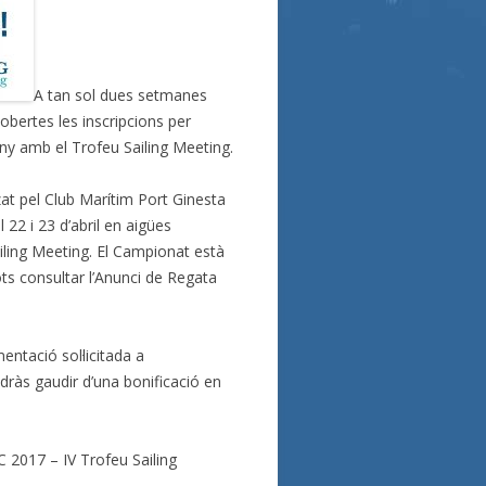
A tan sol dues setmanes
bertes les inscripcions per
ny amb el Trofeu Sailing Meeting.
at pel Club Marítim Port Ginesta
 22 i 23 d’abril en aigües
ailing Meeting. El Campionat està
ts consultar l’Anunci de Regata
entació sol·licitada a
odràs gaudir d’una bonificació en
 2017 – IV Trofeu Sailing