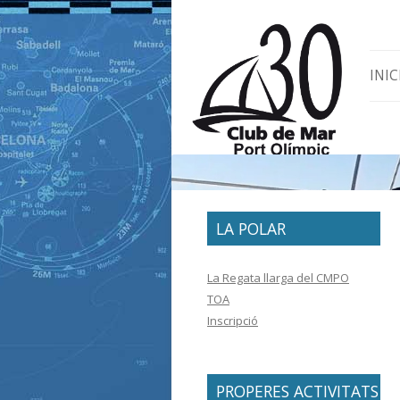
Skip 
INIC
LA POLAR
La Regata llarga del CMPO
TOA
Inscripció
PROPERES ACTIVITATS