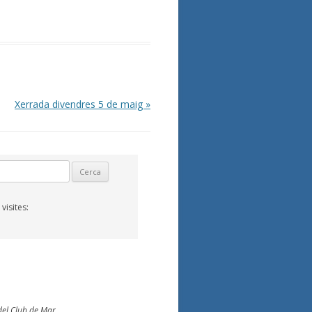
Xerrada divendres 5 de maig
»
isites:
del Club de Mar .