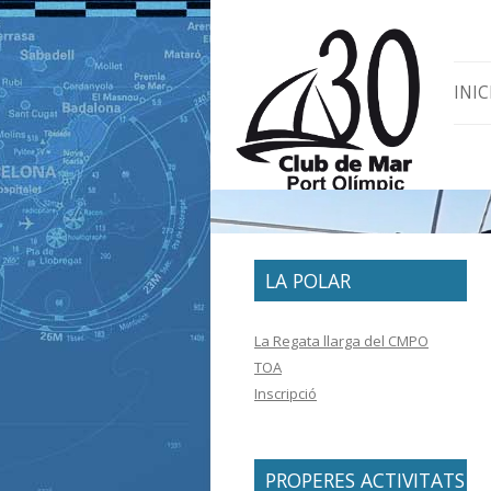
Skip 
INIC
LA POLAR
La Regata llarga del CMPO
TOA
Inscripció
PROPERES ACTIVITATS