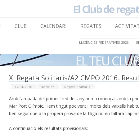
El Club de rega
to content
I
CLUB
CALENDARI
REGATES
ACTIVITA
LLICÈNCIES FEDERATIVES 2026
E
EL TEU CLU
XI Regata Solitaris/A2 CMPO 2016. Resul
17/01/2016
Notícies
Regata Solitaris
Amb l’arribada del primer fred de l’any hem començat amb la pri
Mar Port Olímpic. Hem tingut poc vent i molts dels vaixells habit
ben segur que a la propera prova de la Lliga no en faltarà cap ni 
A continuació els resultats provisionals: