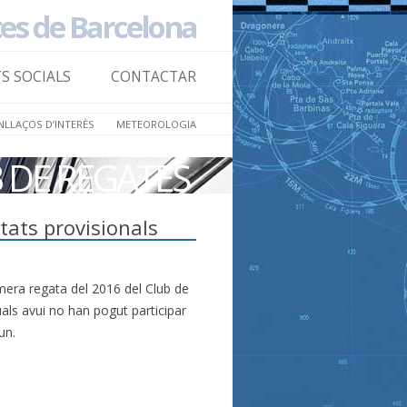
tes de Barcelona
Skip to
content
TS SOCIALS
CONTACTAR
NLLAÇOS D’INTERÈS
METEOROLOGIA
B DE REGATES
tats provisionals
mera regata del 2016 del Club de
uals avui no han pogut participar
un.