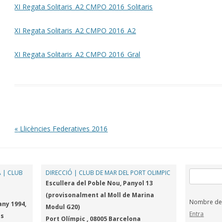
XI Regata Solitaris_A2 CMPO 2016_Solitaris
XI Regata Solitaris_A2 CMPO 2016_A2
XI Regata Solitaris_A2 CMPO 2016_Gral
Post navigation
«
Llicències Federatives 2016
 | CLUB
DIRECCIÓ | CLUB DE MAR DEL PORT OLIMPIC
Cerca:
Escullera del Poble Nou, Panyol 13
(provisonalment al Moll de Marina
Nombre de v
any 1994,
Modul G20)
Entra
es
Port Olímpic , 08005 Barcelona