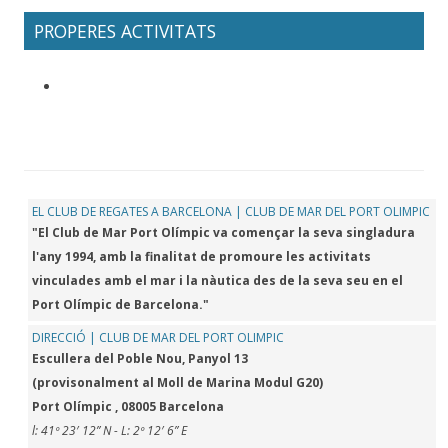
PROPERES ACTIVITATS
EL CLUB DE REGATES A BARCELONA | CLUB DE MAR DEL PORT OLIMPIC
"El Club de Mar Port Olímpic va començar la seva singladura
l'any 1994, amb la finalitat de promoure les activitats
vinculades amb el mar i la nàutica des de la seva seu en el
Port Olímpic de Barcelona."
DIRECCIÓ | CLUB DE MAR DEL PORT OLIMPIC
Escullera del Poble Nou, Panyol 13
(provisonalment al Moll de Marina Modul G20)
Port Olímpic , 08005 Barcelona
l: 41º 23′ 12” N - L: 2º 12′ 6” E