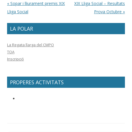
Post navigation
«
Sopar i lliurament premis XIX
XIX Lliga Social – Resultats
Lliga Social
Prova Octubre
»
LA POLAR
La Regata llarga del CMPO
TOA
Inscripció
PROPERES ACTIVITATS