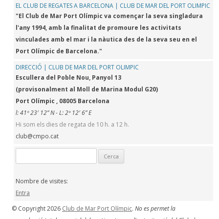
EL CLUB DE REGATES A BARCELONA | CLUB DE MAR DEL PORT OLIMPIC
"El Club de Mar Port Olímpic va començar la seva singladura
l'any 1994, amb la finalitat de promoure les activitats
vinculades amb el mar i la nàutica des de la seva seu en el
Port Olímpic de Barcelona."
DIRECCIÓ | CLUB DE MAR DEL PORT OLIMPIC
Escullera del Poble Nou, Panyol 13
(provisonalment al Moll de Marina Modul G20)
Port Olímpic , 08005 Barcelona
l: 41º 23′ 12” N - L: 2º 12′ 6” E
Hi som els dies de regata de 10 h. a 12 h.
club@cmpo.cat
Cerca:
Nombre de visites:
Entra
© Copyright 2026
Club de Mar Port Olímpic
.
No es permet la