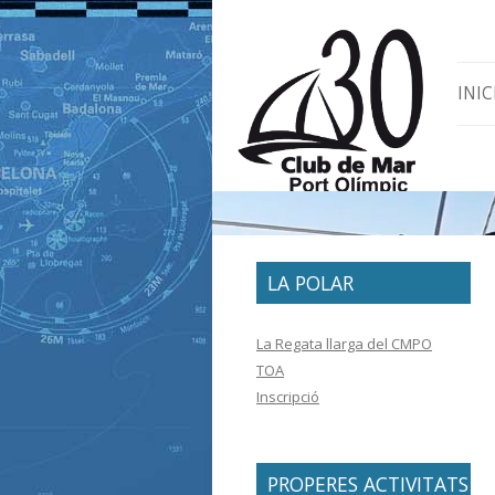
Skip 
INIC
LA POLAR
La Regata llarga del CMPO
TOA
Inscripció
PROPERES ACTIVITATS