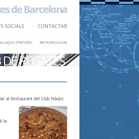
tes de Barcelona
Skip to
content
TS SOCIALS
CONTACTAR
NLLAÇOS D’INTERÈS
METEOROLOGIA
B DE REGATES
Mar al Restaurant del Club Nàutic
b la