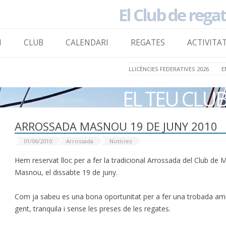
El Club de rega
to content
I
CLUB
CALENDARI
REGATES
ACTIVITA
LLICÈNCIES FEDERATIVES 2026
E
EL TEU CLU
ARROSSADA MASNOU 19 DE JUNY 2010
01/06/2010
Arrossada
Notícies
Hem reservat lloc per a fer la tradicional Arrossada del Club de 
Masnou, el dissabte
19 de juny.
Com ja sabeu es una bona oportunitat per a fer una trobada am
gent, tranquila i sense les preses de les regates.