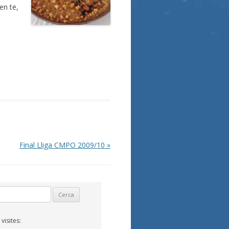
 en te,
Final Lliga CMPO 2009/10
»
isites: