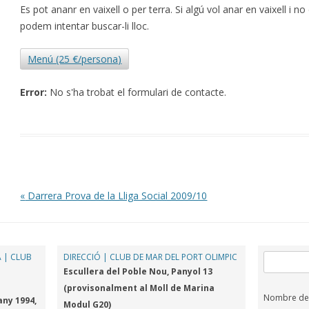
Es pot ananr en vaixell o per terra. Si algú vol anar en vaixell i no
podem intentar buscar-li lloc.
Menú (25 €/persona)
Error:
No s'ha trobat el formulari de contacte.
Post navigation
«
Darrera Prova de la Lliga Social 2009/10
 | CLUB
DIRECCIÓ | CLUB DE MAR DEL PORT OLIMPIC
Cerca:
Escullera del Poble Nou, Panyol 13
(provisonalment al Moll de Marina
Nombre de v
any 1994,
Modul G20)