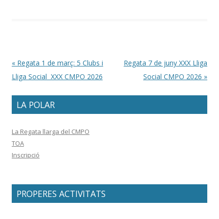
Post navigation
«
Regata 1 de març: 5 Clubs i
Regata 7 de juny XXX Lliga
Lliga Social XXX CMPO 2026
Social CMPO 2026
»
LA POLAR
La Regata llarga del CMPO
TOA
Inscripció
PROPERES ACTIVITATS