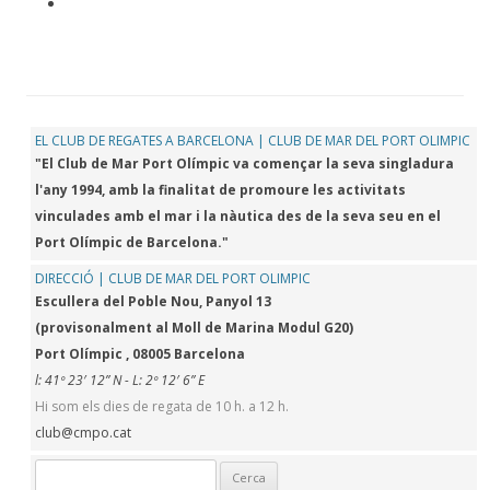
EL CLUB DE REGATES A BARCELONA | CLUB DE MAR DEL PORT OLIMPIC
"El Club de Mar Port Olímpic va començar la seva singladura
l'any 1994, amb la finalitat de promoure les activitats
vinculades amb el mar i la nàutica des de la seva seu en el
Port Olímpic de Barcelona."
DIRECCIÓ | CLUB DE MAR DEL PORT OLIMPIC
Escullera del Poble Nou, Panyol 13
(provisonalment al Moll de Marina Modul G20)
Port Olímpic , 08005 Barcelona
l: 41º 23′ 12” N - L: 2º 12′ 6” E
Hi som els dies de regata de 10 h. a 12 h.
club@cmpo.cat
Cerca: