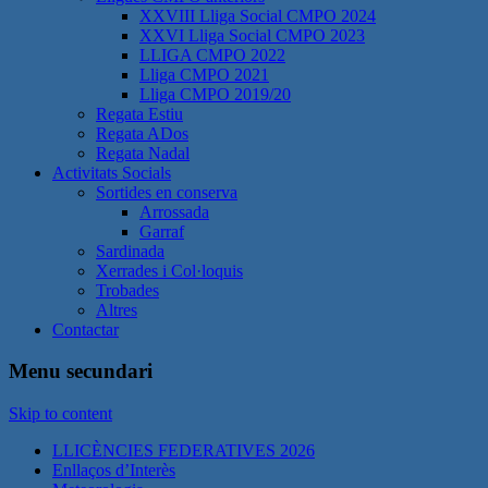
XXVIII Lliga Social CMPO 2024
XXVI Lliga Social CMPO 2023
LLIGA CMPO 2022
Lliga CMPO 2021
Lliga CMPO 2019/20
Regata Estiu
Regata ADos
Regata Nadal
Activitats Socials
Sortides en conserva
Arrossada
Garraf
Sardinada
Xerrades i Col·loquis
Trobades
Altres
Contactar
Menu secundari
Skip to content
LLICÈNCIES FEDERATIVES 2026
Enllaços d’Interès