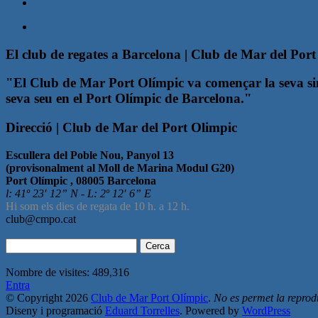
El club de regates a Barcelona | Club de Mar del Por
"El Club de Mar Port Olímpic va començar la seva sing
seva seu en el Port Olímpic de Barcelona."
Direcció | Club de Mar del Port Olimpic
Escullera del Poble Nou, Panyol 13
(provisonalment al Moll de Marina Modul G20)
Port Olímpic , 08005 Barcelona
l: 41º 23′ 12” N - L: 2º 12′ 6” E
Hi som els dies de regata de 10 h. a 12 h.
club@cmpo.cat
Cerca:
Nombre de visites:
489,316
Entra
© Copyright 2026
Club de Mar Port Olímpic
.
No es permet la reprodu
Diseny i programació
Eduard Torrelles
. Powered by
WordPress