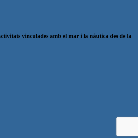
ivitats vinculades amb el mar i la nàutica des de la
.