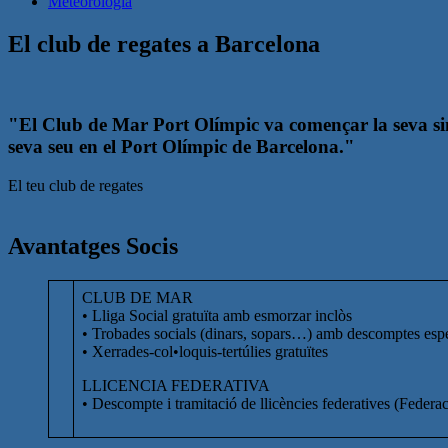
Meteorologia
El club de regates a Barcelona
"El Club de Mar Port Olímpic va començar la seva sing
seva seu en el Port Olímpic de Barcelona."
El teu club de regates
Avantatges Socis
CLUB DE MAR
• Lliga Social gratuïta amb esmorzar inclòs
• Trobades socials (dinars, sopars…) amb descomptes esp
• Xerrades-col•loquis-tertúlies gratuïtes
LLICENCIA FEDERATIVA
• Descompte i tramitació de llicències federatives (Federa