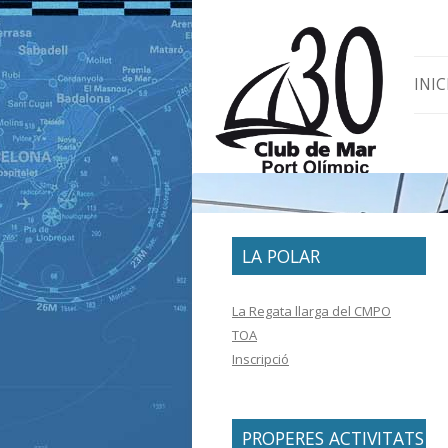
Skip 
INIC
LA POLAR
La Regata llarga del CMPO
TOA
Inscripció
PROPERES ACTIVITATS