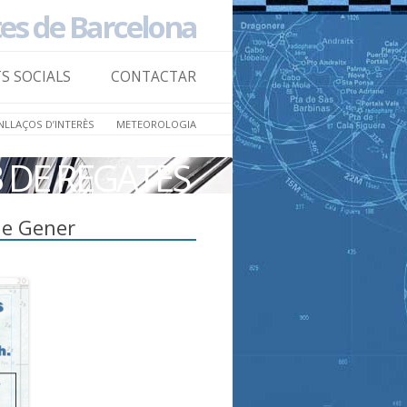
tes de Barcelona
Skip to
content
TS SOCIALS
CONTACTAR
NLLAÇOS D’INTERÈS
METEOROLOGIA
B DE REGATES
de Gener