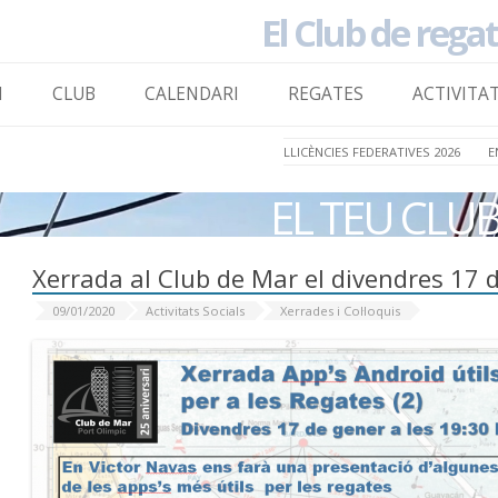
El Club de rega
to content
I
CLUB
CALENDARI
REGATES
ACTIVITA
LLICÈNCIES FEDERATIVES 2026
E
EL TEU CLU
Xerrada al Club de Mar el divendres 17 
09/01/2020
Activitats Socials
Xerrades i Col·loquis