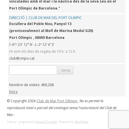
vinculades amb el mar i la nàutica des de la seva seu en el
Port Olímpic de Barcelona."
DIRECCIÓ | CLUB DE MAR DEL PORT OLIMPIC
Escullera del Poble Nou, Panyol 13
(provisonalment al Moll de Marina Modul G20)
Port Olímpic , 08005 Barcelona
l: 41º 23′ 12” N - L: 2º 12′ 6” E
Hi som els dies de regata de 10 h. a 12 h.
club@cmpo.cat
Cerca:
Nombre de visites:
489,268
Entra
© Copyright 2026
Club de Mar Port Olímpic
.
No es permet la
reproducció total o parcial del contingut sense l'autorització del Club de
Mar .
Diseny i programació
Eduard Torrelles
. Powered by
WordPress