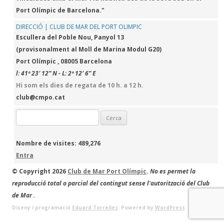
Port Olímpic de Barcelona."
DIRECCIÓ | CLUB DE MAR DEL PORT OLIMPIC
Escullera del Poble Nou, Panyol 13
(provisonalment al Moll de Marina Modul G20)
Port Olímpic , 08005 Barcelona
l: 41º 23′ 12” N - L: 2º 12′ 6” E
Hi som els dies de regata de 10 h. a 12 h.
club@cmpo.cat
Cerca:
Nombre de visites:
489,276
Entra
© Copyright 2026
Club de Mar Port Olímpic
.
No es permet la
reproducció total o parcial del contingut sense l'autorització del Club
de Mar .
Diseny i programació
Eduard Torrelles
. Powered by
WordPress