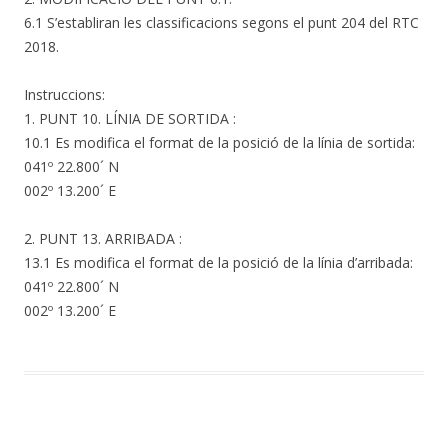
6.1 S’establiran les classificacions segons el punt 204 del RTC
2018.
Instruccions:
1. PUNT 10. LÍNIA DE SORTIDA :
10.1 Es modifica el format de la posició de la línia de sortida:
041º 22.800´ N
002º 13.200´ E
2. PUNT 13. ARRIBADA :
13.1 Es modifica el format de la posició de la línia d’arribada:
041º 22.800´ N
002º 13.200´ E