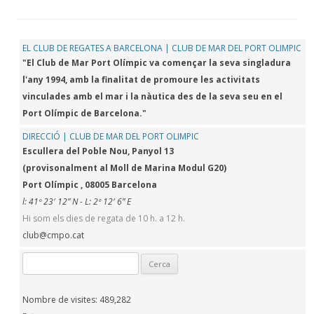
EL CLUB DE REGATES A BARCELONA | CLUB DE MAR DEL PORT OLIMPIC
"El Club de Mar Port Olímpic va començar la seva singladura
l'any 1994, amb la finalitat de promoure les activitats
vinculades amb el mar i la nàutica des de la seva seu en el
Port Olímpic de Barcelona."
DIRECCIÓ | CLUB DE MAR DEL PORT OLIMPIC
Escullera del Poble Nou, Panyol 13
(provisonalment al Moll de Marina Modul G20)
Port Olímpic , 08005 Barcelona
l: 41º 23′ 12” N - L: 2º 12′ 6” E
Hi som els dies de regata de 10 h. a 12 h.
club@cmpo.cat
Cerca:
Nombre de visites:
489,282