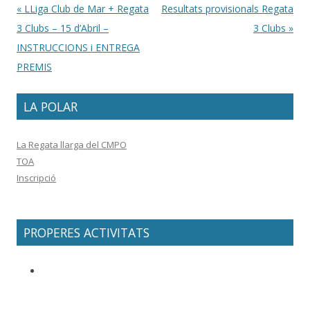
Post navigation
«
LLiga Club de Mar + Regata
Resultats provisionals Regata
3 Clubs – 15 d’Abril –
3 Clubs
»
INSTRUCCIONS i ENTREGA
PREMIS
LA POLAR
La Regata llarga del CMPO
TOA
Inscripció
PROPERES ACTIVITATS