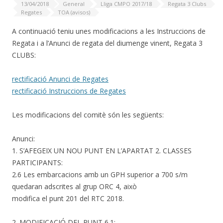
13/04/2018
General
Lliga CMPO 2017/18
Regata 3 Clubs
Regates
TOA (avisos)
A continuació teniu unes modificacions a les Instruccions de
Regata i a l’Anunci de regata del diumenge vinent, Regata 3
CLUBS:
rectificació Anunci de Regates
rectificació Instruccions de Regates
Les modificacions del comitè són les següents:
Anunci:
1. S’AFEGEIX UN NOU PUNT EN L’APARTAT 2. CLASSES
PARTICIPANTS:
2.6 Les embarcacions amb un GPH superior a 700 s/m
quedaran adscrites al grup ORC 4, això
modifica el punt 201 del RTC 2018.
2. MODIFICACIÓ DEL PUNT 6.1: