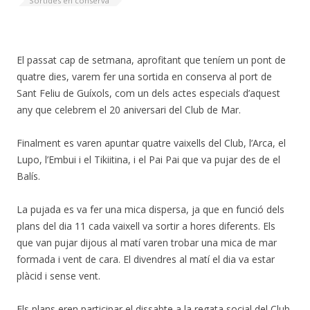
Sortides en conserva
El passat cap de setmana, aprofitant que teníem un pont de
quatre dies, varem fer una sortida en conserva al port de
Sant Feliu de Guíxols, com un dels actes especials d’aquest
any que celebrem el 20 aniversari del Club de Mar.
Finalment es varen apuntar quatre vaixells del Club, l’Arca, el
Lupo, l’Embui i el Tikiitina, i el Pai Pai que va pujar des de el
Balís.
La pujada es va fer una mica dispersa, ja que en funció dels
plans del dia 11 cada vaixell va sortir a hores diferents. Els
que van pujar dijous al matí varen trobar una mica de mar
formada i vent de cara. El divendres al matí el dia va estar
plàcid i sense vent.
Els plans eren participar el dissabte a la regata social del Club