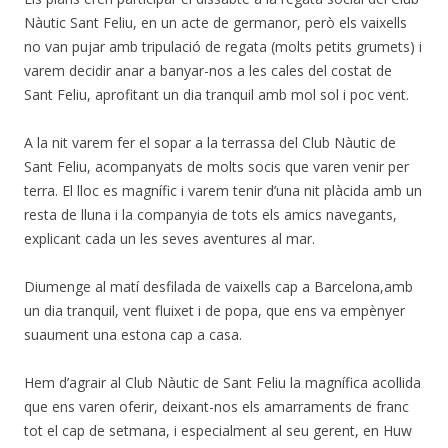
Nàutic Sant Feliu, en un acte de germanor, però els vaixells
no van pujar amb tripulació de regata (molts petits grumets) i
varem decidir anar a banyar-nos a les cales del costat de
Sant Feliu, aprofitant un dia tranquil amb mol sol i poc vent.
A la nit varem fer el sopar a la terrassa del Club Nàutic de
Sant Feliu, acompanyats de molts socis que varen venir per
terra. El lloc es magnífic i varem tenir d’una nit plàcida amb un
resta de lluna i la companyia de tots els amics navegants,
explicant cada un les seves aventures al mar.
Diumenge al matí desfilada de vaixells cap a Barcelona,amb
un dia tranquil, vent fluixet i de popa, que ens va empènyer
suaument una estona cap a casa.
Hem d’agrair al Club Nàutic de Sant Feliu la magnífica acollida
que ens varen oferir, deixant-nos els amarraments de franc
tot el cap de setmana, i especialment al seu gerent, en Huw