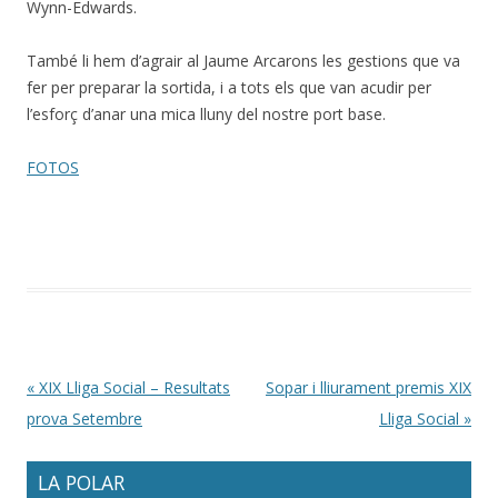
Wynn-Edwards.
També li hem d’agrair al Jaume Arcarons les gestions que va
fer per preparar la sortida, i a tots els que van acudir per
l’esforç d’anar una mica lluny del nostre port base.
FOTOS
Post navigation
«
XIX Lliga Social – Resultats
Sopar i lliurament premis XIX
prova Setembre
Lliga Social
»
LA POLAR