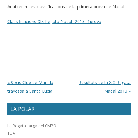
Aqui tenim les classificacions de la primera prova de Nadal:
Classificacions XIX Regata Nadal -2013- 1prova
Post navigation
«
Socis Club de Mar i la
Resultats de la XIX Regata
travessa a Santa Lucia
Nadal 2013
»
LA POLAR
La Regata llarga del CMPO
TOA