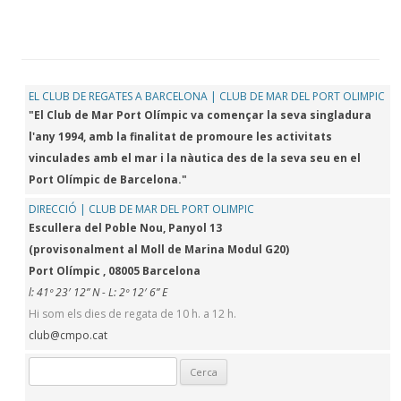
EL CLUB DE REGATES A BARCELONA | CLUB DE MAR DEL PORT OLIMPIC
"El Club de Mar Port Olímpic va començar la seva singladura
l'any 1994, amb la finalitat de promoure les activitats
vinculades amb el mar i la nàutica des de la seva seu en el
Port Olímpic de Barcelona."
DIRECCIÓ | CLUB DE MAR DEL PORT OLIMPIC
Escullera del Poble Nou, Panyol 13
(provisonalment al Moll de Marina Modul G20)
Port Olímpic , 08005 Barcelona
l: 41º 23′ 12” N - L: 2º 12′ 6” E
Hi som els dies de regata de 10 h. a 12 h.
club@cmpo.cat
Cerca: