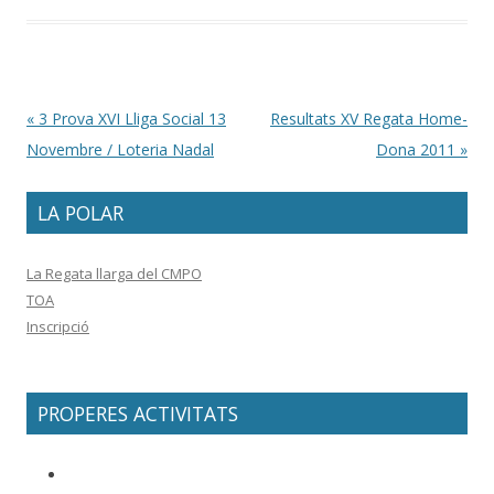
Post navigation
«
3 Prova XVI Lliga Social 13
Resultats XV Regata Home-
Novembre / Loteria Nadal
Dona 2011
»
LA POLAR
La Regata llarga del CMPO
TOA
Inscripció
PROPERES ACTIVITATS