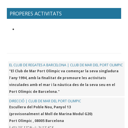
PROPERES ACTIVITATS
EL CLUB DE REGATES A BARCELONA | CLUB DE MAR DEL PORT OLIMPIC
"El Club de Mar Port Olímpic va començar la seva singladura
l'any 1994, amb la finalitat de promoure les activitats
vinculades amb el mar i la nàutica des de la seva seu en el
Port Olímpic de Barcelona."
DIRECCIÓ | CLUB DE MAR DEL PORT OLIMPIC
Escullera del Poble Nou, Panyol 13
(provisonalment al Moll de Marina Modul G20)
Port Olímpic , 08005 Barcelona
l: 41º 23′ 12” N - L: 2º 12′ 6” E