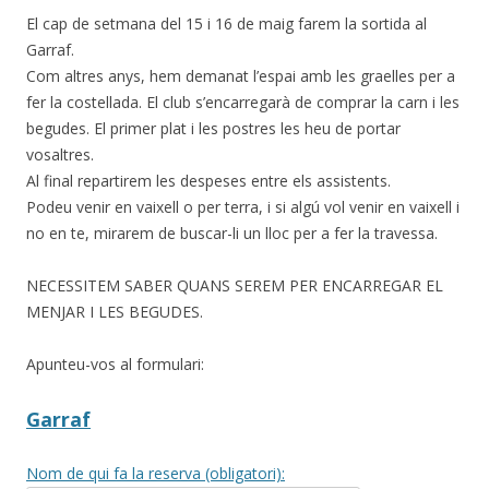
El cap de setmana del 15 i 16 de maig farem la sortida al
Garraf.
Com altres anys, hem demanat l’espai amb les graelles per a
fer la costellada. El club s’encarregarà de comprar la carn i les
begudes. El primer plat i les postres les heu de portar
vosaltres.
Al final repartirem les despeses entre els assistents.
Podeu venir en vaixell o per terra, i si algú vol venir en vaixell i
no en te, mirarem de buscar-li un lloc per a fer la travessa.
NECESSITEM SABER QUANS SEREM PER ENCARREGAR EL
MENJAR I LES BEGUDES.
Apunteu-vos al formulari:
Garraf
Nom de qui fa la reserva (obligatori):