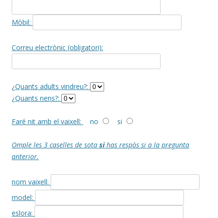
Mòbil:
Correu electrònic (obligatori):
¿Quants adults vindreu?:
¿Quants nens?:
Faré nit amb el vaixell:
no
si
Omple les 3 caselles de sota
si
has respòs si a la pregunta
anterior.
nom vaixell:
model:
eslora: