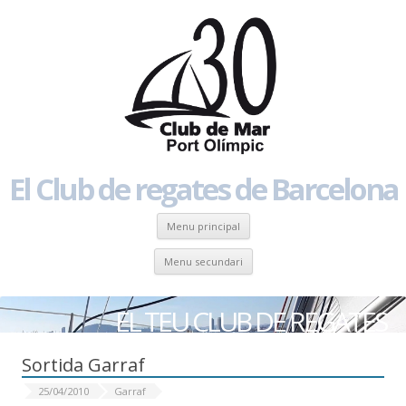
El Club de regates de Barcelona
Skip to content
Menu principal
Skip to content
Menu secundari
EL TEU CLUB DE REGATES
Sortida Garraf
25/04/2010
Garraf