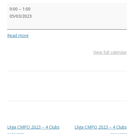
Lliga
0:00
–
1:00
CMPO
05/03/2023
2023
-
4
Read more
Clubs
View full calendar
Post navigation
Lliga CMPO 2023 – 4 Clubs
Lliga CMPO 2023 – 4 Clubs