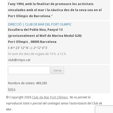
l'any 1994, amb la finalitat de promoure les activitats
vinculades amb el mar i la nàutica des de la seva seu en el
Port Olímpic de Barcelona."
DIRECCIÓ | CLUB DE MAR DEL PORT OLIMPIC
Escullera del Poble Nou, Panyol 13
(provisonalment al Moll de Marina Modul G20)
Port Olímpic , 08005 Barcelona
l: 41º 23′ 12” N - L: 2º 12′ 6” E
Hi som els dies de regata de 10 h. a 12 h.
club@cmpo.cat
Cerca:
Nombre de visites:
489,285
Entra
© Copyright 2026
Club de Mar Port Olímpic
.
No es permet la
reproducció total o parcial del contingut sense l'autorització del Club de
Mar .