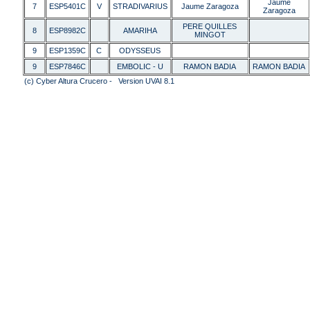
Jaume
7
ESP5401C
V
STRADIVARIUS
Jaume Zaragoza
Zaragoza
PERE QUILLES
8
ESP8982C
AMARIHA
MINGOT
9
ESP1359C
C
ODYSSEUS
9
ESP7846C
EMBOLIC - U
RAMON BADIA
RAMON BADIA
(c) Cyber Altura Crucero - Version UVAI 8.1