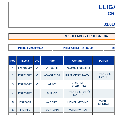
LLIG
CR
01/01
RESULTADOS PRUEBA : 04
Fecha : 25/09/2022
Hora Salida : 13:18:00
Di
Pos
N.Vela
Div
Yate
Armador
Patron
1
ESP4634C
V
VEGAS II
RAMON ESTRADA
FRANCESC
2
ESP3108C
V
ADAGI 3108
FRANCESC FAYOL
FAYOL
JOSE M.
3
ESP4084C
V
ATIVE
CASABERTA
FRANCESC BARÓ
4
ESP6370C
SUR-BE
MATEU
MANEL
5
ESP5635
esCERT
MANEL MEDINA
MEDINA
6
ESPBIR
BARBIANA
MAS NAVEGA